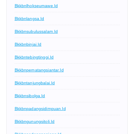
Bkkbnlhokseumawe.id
Bkkbnlangsa.id
Bkkbnsubulussalam.id
Bkkbnbinjai.id
Bkkbntebingtinggi.id
Bkkbnpematangsiantar.id
Bkkbntanjungbalai.id
Bkkbnsibolga.id
Bkkbnpadangsidimpuan.id
Bkkbngunungsitoli.id