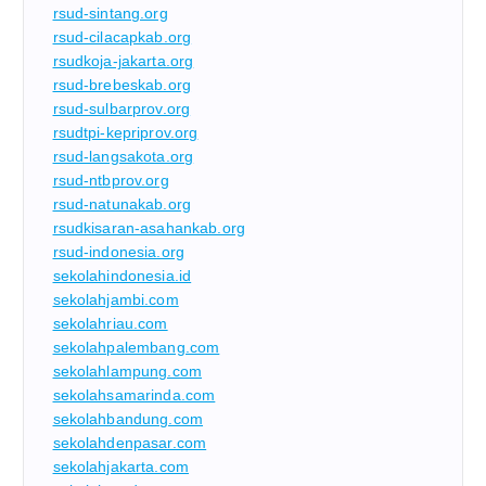
rsud-sintang.org
rsud-cilacapkab.org
rsudkoja-jakarta.org
rsud-brebeskab.org
rsud-sulbarprov.org
rsudtpi-kepriprov.org
rsud-langsakota.org
rsud-ntbprov.org
rsud-natunakab.org
rsudkisaran-asahankab.org
rsud-indonesia.org
sekolahindonesia.id
sekolahjambi.com
sekolahriau.com
sekolahpalembang.com
sekolahlampung.com
sekolahsamarinda.com
sekolahbandung.com
sekolahdenpasar.com
sekolahjakarta.com