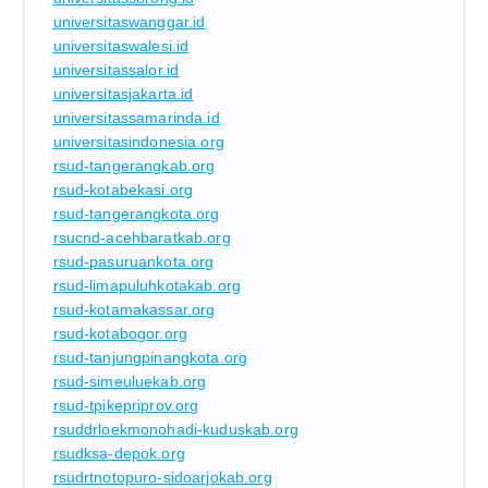
universitaswanggar.id
universitaswalesi.id
universitassalor.id
universitasjakarta.id
universitassamarinda.id
universitasindonesia.org
rsud-tangerangkab.org
rsud-kotabekasi.org
rsud-tangerangkota.org
rsucnd-acehbaratkab.org
rsud-pasuruankota.org
rsud-limapuluhkotakab.org
rsud-kotamakassar.org
rsud-kotabogor.org
rsud-tanjungpinangkota.org
rsud-simeuluekab.org
rsud-tpikepriprov.org
rsuddrloekmonohadi-kuduskab.org
rsudksa-depok.org
rsudrtnotopuro-sidoarjokab.org