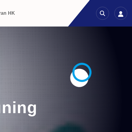
ran HK
uning