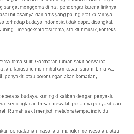
 sangat menggema di hati pendengar karena liriknya
sal muasalnya dan artis yang paling erat kaitannya
a terhadap budaya Indonesia tidak dapat disangkal.
Kuning”, mengeksplorasi tema, struktur musik, konteks
i tema-tema sulit. Gambaran rumah sakit berwarna
matian, langsung menimbulkan kesan suram. Liriknya,
adi, penyakit, atau perenungan akan kematian,
 beberapa budaya, kuning dikaitkan dengan penyakit,
a, kemungkinan besar mewakili pucatnya penyakit dan
nal. Rumah sakit menjadi metafora tempat individu
minkan pengalaman masa lalu, mungkin penyesalan, atau