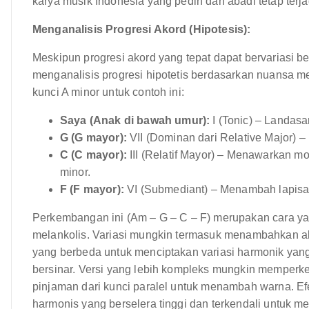
karya musik Indonesia yang pedih dan abadi tetap terja
Menganalisis Progresi Akord (Hipotesis):
Meskipun progresi akord yang tepat dapat bervariasi 
menganalisis progresi hipotetis berdasarkan nuansa me
kunci A minor untuk contoh ini:
Saya (Anak di bawah umur):
I (Tonic) – Landas
G (G mayor):
VII (Dominan dari Relative Major) –
C (C mayor):
III (Relatif Mayor) – Menawarkan mo
minor.
F (F mayor):
VI (Submediant) – Menambah lapisa
Perkembangan ini (Am – G – C – F) merupakan cara ya
melankolis. Variasi mungkin termasuk menambahkan ak
yang berbeda untuk menciptakan variasi harmonik yan
bersinar. Versi yang lebih kompleks mungkin memperke
pinjaman dari kunci paralel untuk menambah warna. E
harmonis yang berselera tinggi dan terkendali untuk 