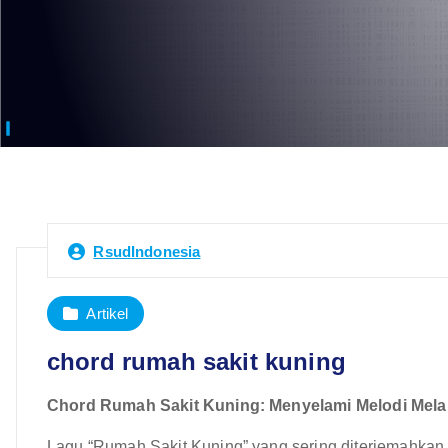
RsudIndonesia
Artikel
chord rumah sakit kuning
Chord Rumah Sakit Kuning: Menyelami Melodi Mela
Lagu “Rumah Sakit Kuning” yang sering diterjemahkan