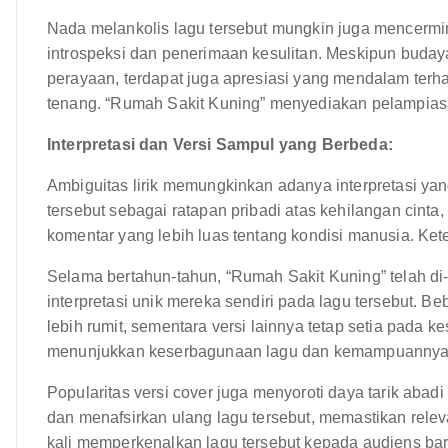
Nada melankolis lagu tersebut mungkin juga mencermi
introspeksi dan penerimaan kesulitan. Meskipun buday
perayaan, terdapat juga apresiasi yang mendalam ter
tenang. “Rumah Sakit Kuning” menyediakan pelampiasa
Interpretasi dan Versi Sampul yang Berbeda:
Ambiguitas lirik memungkinkan adanya interpretasi ya
tersebut sebagai ratapan pribadi atas kehilangan cint
komentar yang lebih luas tentang kondisi manusia. Ket
Selama bertahun-tahun, “Rumah Sakit Kuning” telah d
interpretasi unik mereka sendiri pada lagu tersebut.
lebih rumit, sementara versi lainnya tetap setia pada k
menunjukkan keserbagunaan lagu dan kemampuannya b
Popularitas versi cover juga menyoroti daya tarik abad
dan menafsirkan ulang lagu tersebut, memastikan relev
kali memperkenalkan lagu tersebut kepada audiens b