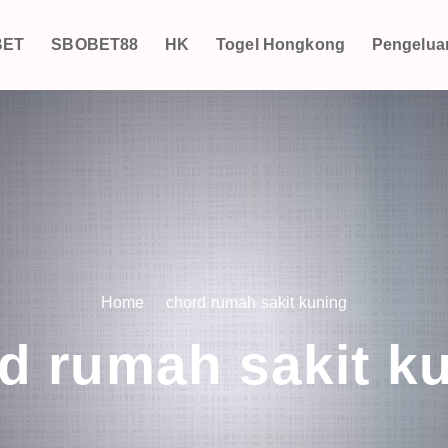
BET
SBOBET88
HK
Togel Hongkong
Pengelua
Home
chord rumah sakit kuning
d rumah sakit k