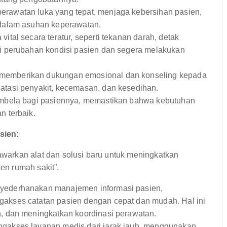
rawatan luka yang tepat, menjaga kebersihan pasien,
dalam asuhan keperawatan.
ital secara teratur, seperti tekanan darah, detak
i perubahan kondisi pasien dan segera melakukan
memberikan dukungan emosional dan konseling kepada
tasi penyakit, kecemasan, dan kesedihan.
mbela bagi pasiennya, memastikan bahwa kebutuhan
 terbaik.
sien:
arkan alat dan solusi baru untuk meningkatkan
n rumah sakit”.
ederhanakan manajemen informasi pasien,
kses catatan pasien dengan cepat dan mudah. Hal ini
, dan meningkatkan koordinasi perawatan.
akses layanan medis dari jarak jauh, menggunakan