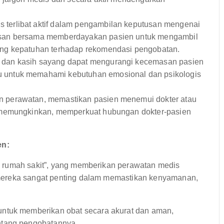
s terlibat aktif dalam pengambilan keputusan mengenai
usan bersama memberdayakan pasien untuk mengambil
ng kepatuhan terhadap rekomendasi pengobatan.
dan kasih sayang dapat mengurangi kecemasan pasien
untuk memahami kebutuhan emosional dan psikologis
perawatan, memastikan pasien menemui dokter atau
 memungkinkan, memperkuat hubungan dokter-pasien
en:
 rumah sakit”, yang memberikan perawatan medis
mereka sangat penting dalam memastikan kenyamanan,
ntuk memberikan obat secara akurat dan aman,
ntang pengobatannya.