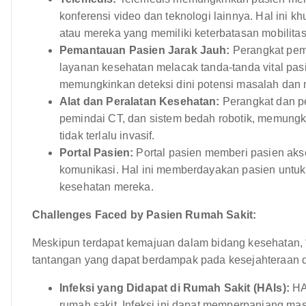
konferensi video dan teknologi lainnya. Hal ini 
atau mereka yang memiliki keterbatasan mobilitas
Pemantauan Pasien Jarak Jauh:
Perangkat pem
layanan kesehatan melacak tanda-tanda vital pasie
memungkinkan deteksi dini potensi masalah dan m
Alat dan Peralatan Kesehatan:
Perangkat dan pe
pemindai CT, dan sistem bedah robotik, memungk
tidak terlalu invasif.
Portal Pasien:
Portal pasien memberi pasien akse
komunikasi. Hal ini memberdayakan pasien untuk
kesehatan mereka.
Challenges Faced by Pasien Rumah Sakit:
Meskipun terdapat kemajuan dalam bidang kesehatan, 
tantangan yang dapat berdampak pada kesejahteraan 
Infeksi yang Didapat di Rumah Sakit (HAIs):
HAI
rumah sakit. Infeksi ini dapat memperpanjang mas