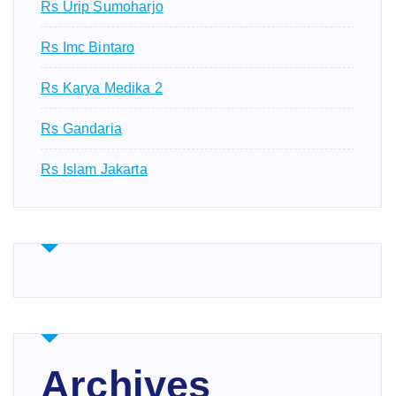
Rs Urip Sumoharjo
Rs Imc Bintaro
Rs Karya Medika 2
Rs Gandaria
Rs Islam Jakarta
Archives