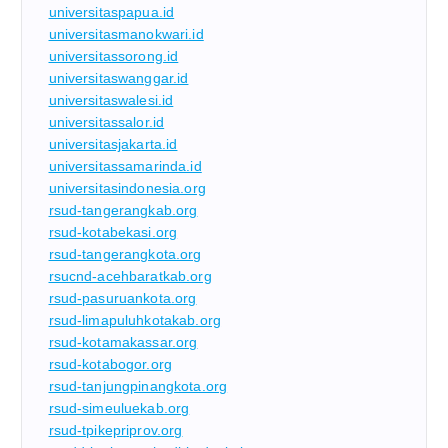
universitaspapua.id
universitasmanokwari.id
universitassorong.id
universitaswanggar.id
universitaswalesi.id
universitassalor.id
universitasjakarta.id
universitassamarinda.id
universitasindonesia.org
rsud-tangerangkab.org
rsud-kotabekasi.org
rsud-tangerangkota.org
rsucnd-acehbaratkab.org
rsud-pasuruankota.org
rsud-limapuluhkotakab.org
rsud-kotamakassar.org
rsud-kotabogor.org
rsud-tanjungpinangkota.org
rsud-simeuluekab.org
rsud-tpikepriprov.org