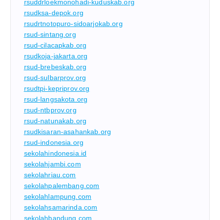
rsuddrloekmonohadi-kuduskab.org
rsudksa-depok.org
rsudrtnotopuro-sidoarjokab.org
rsud-sintang.org
rsud-cilacapkab.org
rsudkoja-jakarta.org
rsud-brebeskab.org
rsud-sulbarprov.org
rsudtpi-kepriprov.org
rsud-langsakota.org
rsud-ntbprov.org
rsud-natunakab.org
rsudkisaran-asahankab.org
rsud-indonesia.org
sekolahindonesia.id
sekolahjambi.com
sekolahriau.com
sekolahpalembang.com
sekolahlampung.com
sekolahsamarinda.com
sekolahbandung.com