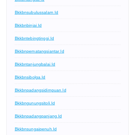
Bkkbnsubulussalam.id
Bkkbnbinjai.id
Bkkbntebingtinggi.id
Bkkbnpematangsiantar.id
Bkkbntanjungbalai.id
Bkkbnsibolga.id
Bkkbnpadangsidimpuan.id
Bkkbngunungsitoli.id
Bkkbnpadangpanjang.id
Bkkbnsungaipenuh.id