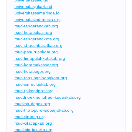
universitassalor.id
universitasjakarta.id
universitassamarinda.id
universitasindonesia.org
rsud-tangerangkab.org
rsud-kotabekasi.org
rsud-tangerangkota.org
rsucnd-acehbaratkab.org
rsud-pasuruankota.org
rsud-limapuluhkotakab.org
rsud-kotamakassar.org
rsud-kotabogor.org
rsud-tanjungpinangkota.org
rsud-simeuluekab.org
rsud-tpikepriprov.org
rsuddrloekmonohadi-kuduskab.org
rsudksa-depok.org
rsudrtnotopuro-sidoarjokab.org
rsud-sintang.org
rsud-cilacapkab.org
rsudkoja-jakarta.org