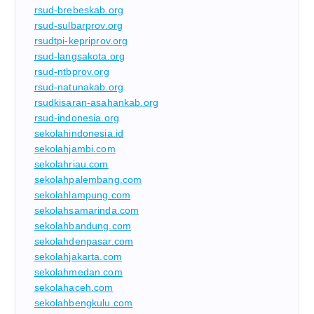
rsud-brebeskab.org
rsud-sulbarprov.org
rsudtpi-kepriprov.org
rsud-langsakota.org
rsud-ntbprov.org
rsud-natunakab.org
rsudkisaran-asahankab.org
rsud-indonesia.org
sekolahindonesia.id
sekolahjambi.com
sekolahriau.com
sekolahpalembang.com
sekolahlampung.com
sekolahsamarinda.com
sekolahbandung.com
sekolahdenpasar.com
sekolahjakarta.com
sekolahmedan.com
sekolahaceh.com
sekolahbengkulu.com