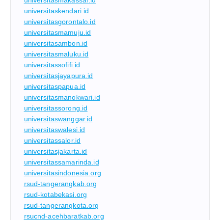
universitasmakassar.id
universitaskendari.id
universitasgorontalo.id
universitasmamuju.id
universitasambon.id
universitasmaluku.id
universitassofifi.id
universitasjayapura.id
universitaspapua.id
universitasmanokwari.id
universitassorong.id
universitaswanggar.id
universitaswalesi.id
universitassalor.id
universitasjakarta.id
universitassamarinda.id
universitasindonesia.org
rsud-tangerangkab.org
rsud-kotabekasi.org
rsud-tangerangkota.org
rsucnd-acehbaratkab.org