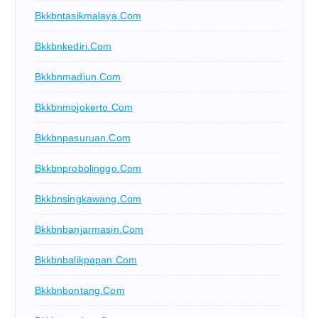
Bkkbntasikmalaya.com
Bkkbnkediri.com
Bkkbnmadiun.com
Bkkbnmojokerto.com
Bkkbnpasuruan.com
Bkkbnprobolinggo.com
Bkkbnsingkawang.com
Bkkbnbanjarmasin.com
Bkkbnbalikpapan.com
Bkkbnbontang.com