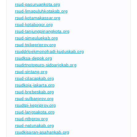
rsud-pasuruankota.org
rsud-limapuluhkotakab.org
rsud-kotamakassar.org
rsud-kotabogor.org
rsud-tanjungpinangkota.org
rsud-simeuluekab.org
rsud-tpikepriprov.org
rsuddrloekmonohadi-kuduskab.org
rsudksa-depok.org
rsudrtnotopuro-sidoarjokab.org
rsud-sintang.org
rsud-cilacapkab.org
rsudkoja-jakarta.org
rsud-brebeskab.org
rsud-sulbarprov.org
rsudtpi-kepriprov.org
rsud-langsakota.org
rsud-ntbprov.org
rsud-natunakab.org
rsudkisaran-asahankab.org