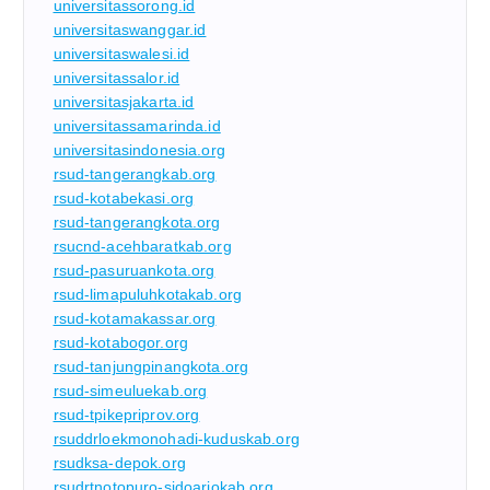
universitassorong.id
universitaswanggar.id
universitaswalesi.id
universitassalor.id
universitasjakarta.id
universitassamarinda.id
universitasindonesia.org
rsud-tangerangkab.org
rsud-kotabekasi.org
rsud-tangerangkota.org
rsucnd-acehbaratkab.org
rsud-pasuruankota.org
rsud-limapuluhkotakab.org
rsud-kotamakassar.org
rsud-kotabogor.org
rsud-tanjungpinangkota.org
rsud-simeuluekab.org
rsud-tpikepriprov.org
rsuddrloekmonohadi-kuduskab.org
rsudksa-depok.org
rsudrtnotopuro-sidoarjokab.org