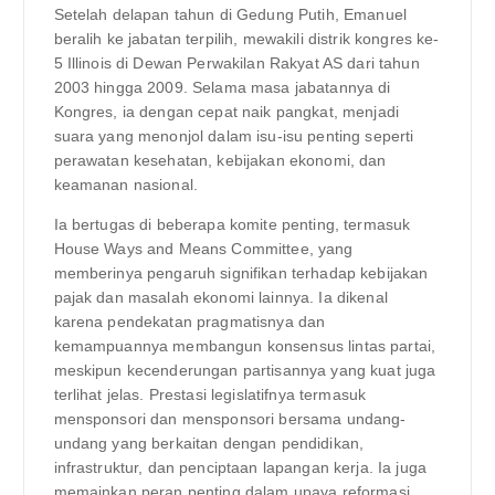
Setelah delapan tahun di Gedung Putih, Emanuel
beralih ke jabatan terpilih, mewakili distrik kongres ke-
5 Illinois di Dewan Perwakilan Rakyat AS dari tahun
2003 hingga 2009. Selama masa jabatannya di
Kongres, ia dengan cepat naik pangkat, menjadi
suara yang menonjol dalam isu-isu penting seperti
perawatan kesehatan, kebijakan ekonomi, dan
keamanan nasional.
Ia bertugas di beberapa komite penting, termasuk
House Ways and Means Committee, yang
memberinya pengaruh signifikan terhadap kebijakan
pajak dan masalah ekonomi lainnya. Ia dikenal
karena pendekatan pragmatisnya dan
kemampuannya membangun konsensus lintas partai,
meskipun kecenderungan partisannya yang kuat juga
terlihat jelas. Prestasi legislatifnya termasuk
mensponsori dan mensponsori bersama undang-
undang yang berkaitan dengan pendidikan,
infrastruktur, dan penciptaan lapangan kerja. Ia juga
memainkan peran penting dalam upaya reformasi