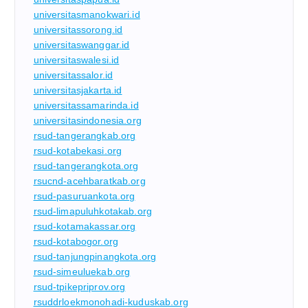
universitasmanokwari.id
universitassorong.id
universitaswanggar.id
universitaswalesi.id
universitassalor.id
universitasjakarta.id
universitassamarinda.id
universitasindonesia.org
rsud-tangerangkab.org
rsud-kotabekasi.org
rsud-tangerangkota.org
rsucnd-acehbaratkab.org
rsud-pasuruankota.org
rsud-limapuluhkotakab.org
rsud-kotamakassar.org
rsud-kotabogor.org
rsud-tanjungpinangkota.org
rsud-simeuluekab.org
rsud-tpikepriprov.org
rsuddrloekmonohadi-kuduskab.org