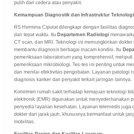
pulih dari cedera atau penyakit.
Kemampuan Diagnostik dan Infrastruktur Teknologi
RS Hermina Ciputat dilengkapi dengan fasilitas diagno
dan tepat waktu. Itu
Departemen Radiologi
menawarkan
CT scan, dan MRI. Teknologi ini memungkinkan dokter u
membantu diagnosis berbagai macam kondisi. Itu
Depa
pemeriksaan laboratorium yang komprehensif, meliputi
pemeriksaan mikrobiologi. Tes-tes ini penting untuk 
dan menilai efektivitas pengobatan. Layanan patolog
diagnosis kanker dan penyakit terkait jaringan lainnya.
Komitmen rumah sakit terhadap kemajuan teknologi ti
elektronik (EMR) digunakan untuk menyederhanakan p
penyedia layanan kesehatan. Layanan telemedis juga 
dokter dari jarak jauh, khususnya bermanfaat untuk jan
mobilitas.
Fasilitas Pasien dan Kualitas Layanan: