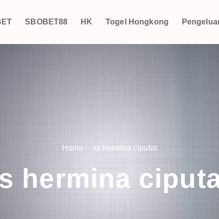
BET
SBOBET88
HK
Togel Hongkong
Pengelua
Home
rs hermina ciputat
rs hermina ciputa