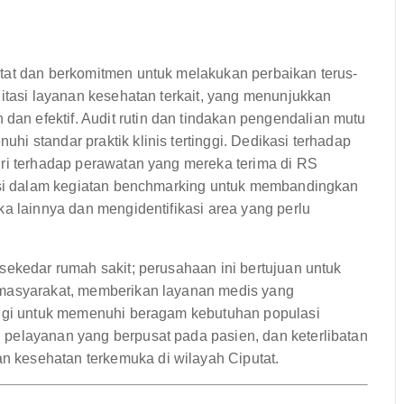
tat dan berkomitmen untuk melakukan perbaikan terus-
ditasi layanan kesehatan terkait, yang menunjukkan
n efektif. Audit rutin dan tindakan pengendalian mutu
i standar praktik klinis tertinggi. Dedikasi terhadap
iri terhadap perawatan yang mereka terima di RS
pasi dalam kegiatan benchmarking untuk membandingkan
ka lainnya dan mengidentifikasi area yang perlu
sekedar rumah sakit; perusahaan ini bertujuan untuk
 masyarakat, memberikan layanan medis yang
nggi untuk memenuhi beragam kebutuhan populasi
pelayanan yang berpusat pada pasien, dan keterlibatan
 kesehatan terkemuka di wilayah Ciputat.