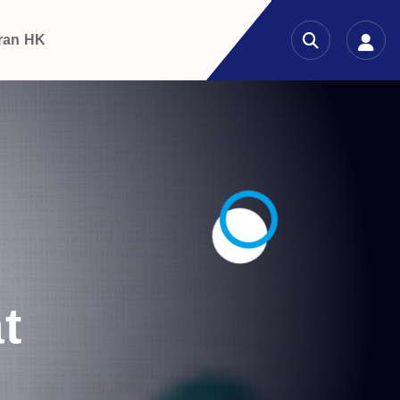
ran HK
t