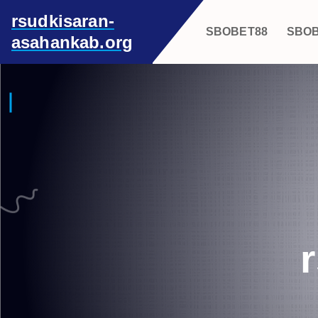
S
rsudkisaran-
k
SBOBET88
SBO
asahankab.org
i
p
t
o
c
o
n
t
e
n
t