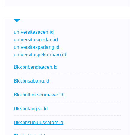
universitasaceh.id
universitasmedan.id
universitaspadang.id
universitaspekanbaru.id
Bkkbnbandaaceh.id
Bkkbnsabang.id
Bkkbnlhokseumawe.id
Bkkbnlangsa.id
Bkkbnsubulussalam.id