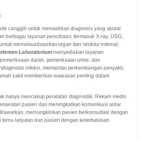
:
stik canggih untuk memastikan diagnosis yang akurat
 berbagai layanan pencitraan, termasuk X-ray, USG,
ntuk memvisualisasikan organ dan struktur internal,
rtemen Laboratorium
menyediakan layanan
 pemeriksaan darah, pemeriksaan urine, dan
mendiagnosis infeksi, memantau perkembangan penyakit,
i rumah sakit memberikan wawasan penting dalam
dak hanya mencakup peralatan diagnostik. Rekam medis
erawatan pasien dan meningkatkan komunikasi antar
ditawarkan, memungkinkan pasien berkonsultasi dengan
ji temu lanjutan dan pasien dengan keterbatasan