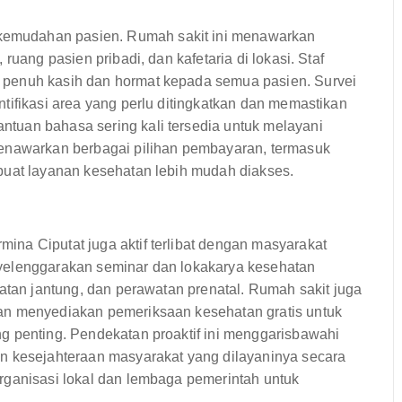
emudahan pasien. Rumah sakit ini menawarkan
ruang pasien pribadi, dan kafetaria di lokasi. Staf
 penuh kasih dan hormat kepada semua pasien. Survei
tifikasi area yang perlu ditingkatkan dan memastikan
tuan bahasa sering kali tersedia untuk melayani
menawarkan berbagai pilihan pembayaran, termasuk
buat layanan kesehatan lebih mudah diakses.
na Ciputat juga aktif terlibat dengan masyarakat
yelenggarakan seminar dan lokakarya kesehatan
hatan jantung, dan perawatan prenatal. Rumah sakit juga
an menyediakan pemeriksaan kesehatan gratis untuk
g penting. Pendekatan proaktif ini menggarisbawahi
n kesejahteraan masyarakat yang dilayaninya secara
rganisasi lokal dan lembaga pemerintah untuk