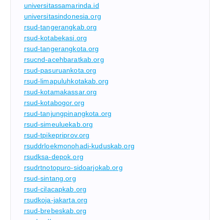
universitassamarinda.id
universitasindonesia.org
rsud-tangerangkab.org
rsud-kotabekasi.org
rsud-tangerangkota.org
rsucnd-acehbaratkab.org
rsud-pasuruankota.org
rsud-limapuluhkotakab.org
rsud-kotamakassar.org
rsud-kotabogor.org
rsud-tanjungpinangkota.org
rsud-simeuluekab.org
rsud-tpikepriprov.org
rsuddrloekmonohadi-kuduskab.org
rsudksa-depok.org
rsudrtnotopuro-sidoarjokab.org
rsud-sintang.org
rsud-cilacapkab.org
rsudkoja-jakarta.org
rsud-brebeskab.org