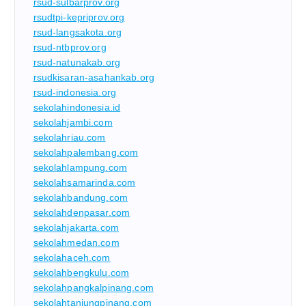
rsud-sulbarprov.org
rsudtpi-kepriprov.org
rsud-langsakota.org
rsud-ntbprov.org
rsud-natunakab.org
rsudkisaran-asahankab.org
rsud-indonesia.org
sekolahindonesia.id
sekolahjambi.com
sekolahriau.com
sekolahpalembang.com
sekolahlampung.com
sekolahsamarinda.com
sekolahbandung.com
sekolahdenpasar.com
sekolahjakarta.com
sekolahmedan.com
sekolahaceh.com
sekolahbengkulu.com
sekolahpangkalpinang.com
sekolahtanjungpinang.com