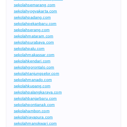
sekolahsemarang.com
sekolahyogyakarta.com
sekolahpadang.com
sekolahpekanbaru.com
sekolahserang.com
sekolahmataram.com
sekolahsurabaya.com
sekolahpalu.com
sekolahmakassar.com
sekolahkendari.com
sekolahgorontalo.com
sekolahtanjungselor.com
sekolahmanado.com
sekolahkupang.com
sekolahpalangkaraya.com
sekolahbanjarbaru.com
sekolahpontianak.com
sekolahambon.com
sekolahjayapura.com
sekolahmanokwari.com