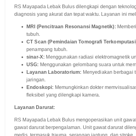
RS Mayapada Lebak Bulus dilengkapi dengan teknologi
diagnosis yang akurat dan tepat waktu. Layanan ini meli
MRI (Pencitraan Resonansi Magnetik):
Memberik
tubuh.
CT Scan (Pemindaian Tomografi Terkomputasi
penampang tubuh.
sinar-X:
Menggunakan radiasi elektromagnetik u
USG:
Menggunakan gelombang suara untuk membua
Layanan Laboratorium:
Menyediakan berbagai tes
jaringan.
Endoskopi:
Memungkinkan dokter memvisualisa
fleksibel yang dilengkapi kamera.
Layanan Darurat:
RS Mayapada Lebak Bulus mengoperasikan unit gawat d
gawat darurat berpengalaman. Unit gawat darurat dile
medis, termasuk trauma, serangan jantung, dan strok