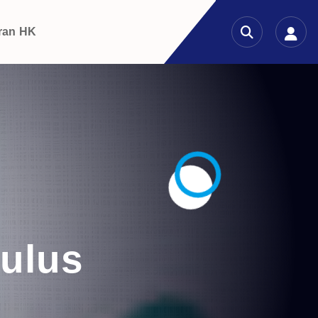
ran HK
ulus