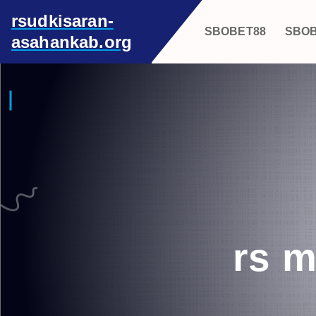
S
rsudkisaran-
k
SBOBET88
SBO
asahankab.org
i
p
t
o
c
o
n
t
e
n
t
rs 