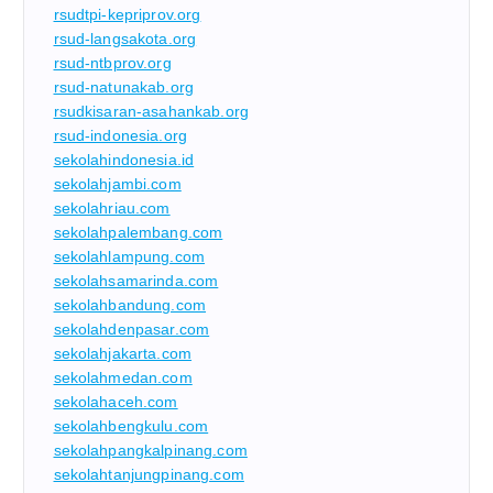
rsudtpi-kepriprov.org
rsud-langsakota.org
rsud-ntbprov.org
rsud-natunakab.org
rsudkisaran-asahankab.org
rsud-indonesia.org
sekolahindonesia.id
sekolahjambi.com
sekolahriau.com
sekolahpalembang.com
sekolahlampung.com
sekolahsamarinda.com
sekolahbandung.com
sekolahdenpasar.com
sekolahjakarta.com
sekolahmedan.com
sekolahaceh.com
sekolahbengkulu.com
sekolahpangkalpinang.com
sekolahtanjungpinang.com