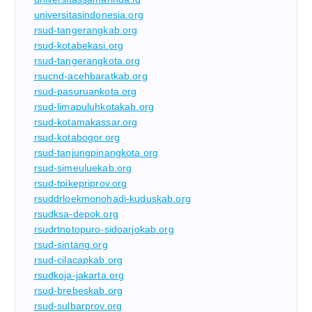
universitasindonesia.org
rsud-tangerangkab.org
rsud-kotabekasi.org
rsud-tangerangkota.org
rsucnd-acehbaratkab.org
rsud-pasuruankota.org
rsud-limapuluhkotakab.org
rsud-kotamakassar.org
rsud-kotabogor.org
rsud-tanjungpinangkota.org
rsud-simeuluekab.org
rsud-tpikepriprov.org
rsuddrloekmonohadi-kuduskab.org
rsudksa-depok.org
rsudrtnotopuro-sidoarjokab.org
rsud-sintang.org
rsud-cilacapkab.org
rsudkoja-jakarta.org
rsud-brebeskab.org
rsud-sulbarprov.org