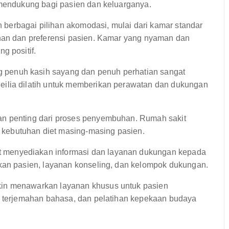
endukung bagi pasien dan keluarganya.
berbagai pilihan akomodasi, mulai dari kamar standar
uhan dan preferensi pasien. Kamar yang nyaman dan
g positif.
 penuh kasih sayang dan penuh perhatian sangat
ilia dilatih untuk memberikan perawatan dan dukungan
an penting dari proses penyembuhan. Rumah sakit
kebutuhan diet masing-masing pasien.
 menyediakan informasi dan layanan dukungan kepada
kan pasien, layanan konseling, dan kelompok dukungan.
in menawarkan layanan khusus untuk pasien
a, terjemahan bahasa, dan pelatihan kepekaan budaya