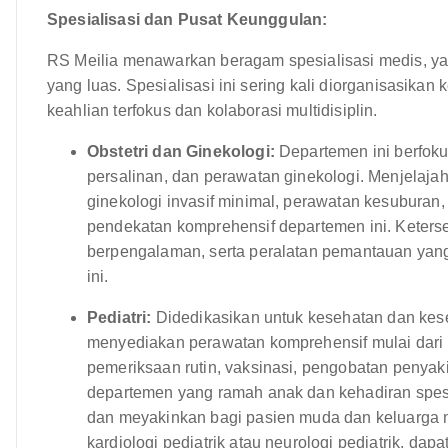
Spesialisasi dan Pusat Keunggulan:
RS Meilia menawarkan beragam spesialisasi medis, y
yang luas. Spesialisasi ini sering kali diorganisasik
keahlian terfokus dan kolaborasi multidisiplin.
Obstetri dan Ginekologi:
Departemen ini berfoku
persalinan, dan perawatan ginekologi. Menjelajah
ginekologi invasif minimal, perawatan kesuburan
pendekatan komprehensif departemen ini. Keters
berpengalaman, serta peralatan pemantauan yang 
ini.
Pediatri:
Didedikasikan untuk kesehatan dan kese
menyediakan perawatan komprehensif mulai dari
pemeriksaan rutin, vaksinasi, pengobatan penyaki
departemen yang ramah anak dan kehadiran spes
dan meyakinkan bagi pasien muda dan keluarga me
kardiologi pediatrik atau neurologi pediatrik, d