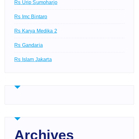
Rs Urip Sumoharjo
Rs Imc Bintaro
Rs Karya Medika 2
Rs Gandaria
Rs Islam Jakarta
Archives