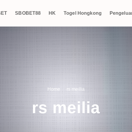
BET
SBOBET88
HK
Togel Hongkong
Pengelua
Home
rs meilia
rs meilia