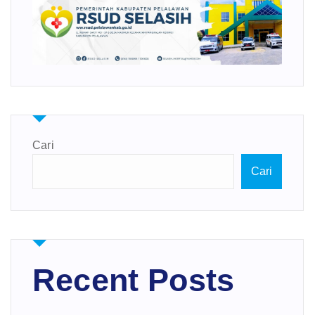
Cari
Cari
Recent Posts