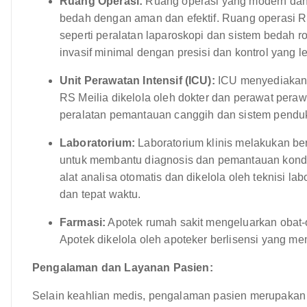
Ruang Operasi:
Ruang operasi yang modern dan 
bedah dengan aman dan efektif. Ruang operasi R
seperti peralatan laparoskopi dan sistem bedah 
invasif minimal dengan presisi dan kontrol yang le
Unit Perawatan Intensif (ICU):
ICU menyediakan p
RS Meilia dikelola oleh dokter dan perawat perawa
peralatan pemantauan canggih dan sistem pendu
Laboratorium:
Laboratorium klinis melakukan ber
untuk membantu diagnosis dan pemantauan kondis
alat analisa otomatis dan dikelola oleh teknisi 
dan tepat waktu.
Farmasi:
Apotek rumah sakit mengeluarkan obat-
Apotek dikelola oleh apoteker berlisensi yang m
Pengalaman dan Layanan Pasien:
Selain keahlian medis, pengalaman pasien merupakan 