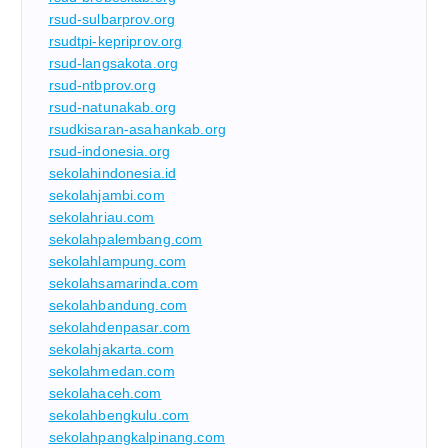
rsud-sulbarprov.org
rsudtpi-kepriprov.org
rsud-langsakota.org
rsud-ntbprov.org
rsud-natunakab.org
rsudkisaran-asahankab.org
rsud-indonesia.org
sekolahindonesia.id
sekolahjambi.com
sekolahriau.com
sekolahpalembang.com
sekolahlampung.com
sekolahsamarinda.com
sekolahbandung.com
sekolahdenpasar.com
sekolahjakarta.com
sekolahmedan.com
sekolahaceh.com
sekolahbengkulu.com
sekolahpangkalpinang.com