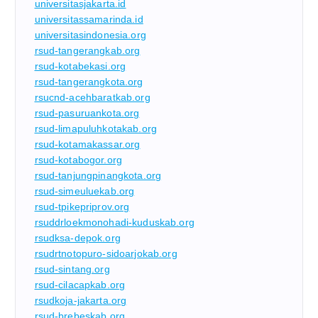
universitasjakarta.id
universitassamarinda.id
universitasindonesia.org
rsud-tangerangkab.org
rsud-kotabekasi.org
rsud-tangerangkota.org
rsucnd-acehbaratkab.org
rsud-pasuruankota.org
rsud-limapuluhkotakab.org
rsud-kotamakassar.org
rsud-kotabogor.org
rsud-tanjungpinangkota.org
rsud-simeuluekab.org
rsud-tpikepriprov.org
rsuddrloekmonohadi-kuduskab.org
rsudksa-depok.org
rsudrtnotopuro-sidoarjokab.org
rsud-sintang.org
rsud-cilacapkab.org
rsudkoja-jakarta.org
rsud-brebeskab.org