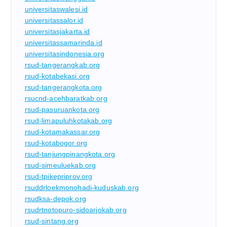
universitaswalesi.id
universitassalor.id
universitasjakarta.id
universitassamarinda.id
universitasindonesia.org
rsud-tangerangkab.org
rsud-kotabekasi.org
rsud-tangerangkota.org
rsucnd-acehbaratkab.org
rsud-pasuruankota.org
rsud-limapuluhkotakab.org
rsud-kotamakassar.org
rsud-kotabogor.org
rsud-tanjungpinangkota.org
rsud-simeuluekab.org
rsud-tpikepriprov.org
rsuddrloekmonohadi-kuduskab.org
rsudksa-depok.org
rsudrtnotopuro-sidoarjokab.org
rsud-sintang.org