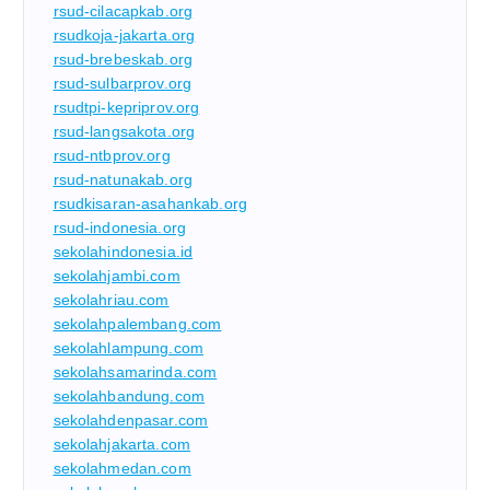
rsud-cilacapkab.org
rsudkoja-jakarta.org
rsud-brebeskab.org
rsud-sulbarprov.org
rsudtpi-kepriprov.org
rsud-langsakota.org
rsud-ntbprov.org
rsud-natunakab.org
rsudkisaran-asahankab.org
rsud-indonesia.org
sekolahindonesia.id
sekolahjambi.com
sekolahriau.com
sekolahpalembang.com
sekolahlampung.com
sekolahsamarinda.com
sekolahbandung.com
sekolahdenpasar.com
sekolahjakarta.com
sekolahmedan.com