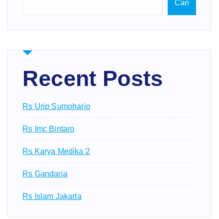
Cari
Recent Posts
Rs Urip Sumoharjo
Rs Imc Bintaro
Rs Karya Medika 2
Rs Gandaria
Rs Islam Jakarta