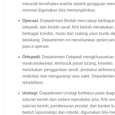
masalah kesehatan wanita seperti gangguan menstr
minimal digunakan bila memungkinkan.
Operasi:
Departemen Bedah mencakup berbagai s
ortopedi, dan bedah saraf. Ahli bedah melakukan
berbagai kondisi, mulai dari radang usus buntu d
belakang. Departemen ini menekankan perencanaan 
pasca operasi.
Ortopedi:
Departemen Ortopedi mengkhususkan di
muskuloskeletal, termasuk patah tulang, keseleo,
melakukan penggantian sendi, prosedur arthrosco
mobilitas dan mengurangi rasa sakit. Departemen 
rehabilitasi.
Urologi:
Departemen Urologi berfokus pada dia
saluran kemih dan sistem reproduksi pria. Ahli uro
saluran kemih, pembesaran prostat, dan kanker ka
bedah laparoskopi dan robotik, digunakan bila 