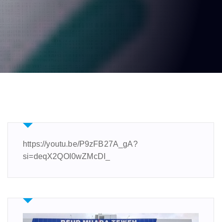
https://youtu.be/P9zFB27A_gA?
si=deqX2QOl0wZMcDI_