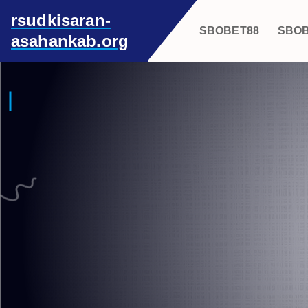
S
rsudkisaran-
k
SBOBET88
SBO
asahankab.org
i
p
t
o
c
o
n
t
e
n
t