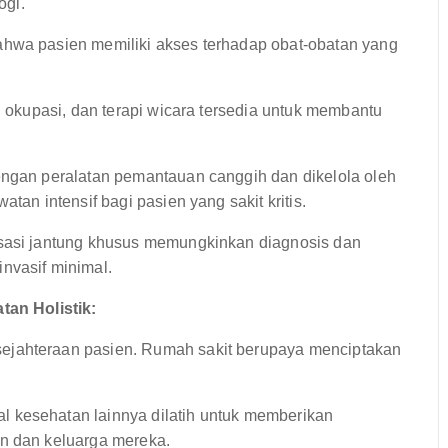
ogi.
ahwa pasien memiliki akses terhadap obat-obatan yang
pi okupasi, dan terapi wicara tersedia untuk membantu
ngan peralatan pemantauan canggih dan dikelola oleh
tan intensif bagi pasien yang sakit kritis.
isasi jantung khusus memungkinkan diagnosis dan
nvasif minimal.
an Holistik:
ahteraan pasien. Rumah sakit berupaya menciptakan
l kesehatan lainnya dilatih untuk memberikan
en dan keluarga mereka.