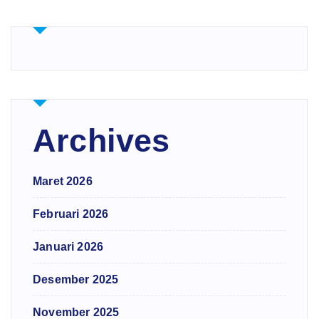
Archives
Maret 2026
Februari 2026
Januari 2026
Desember 2025
November 2025