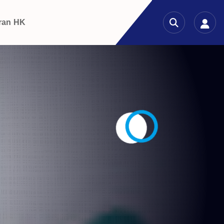
ran HK