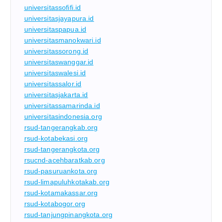
universitassofifi.id
universitasjayapura.id
universitaspapua.id
universitasmanokwari.id
universitassorong.id
universitaswanggar.id
universitaswalesi.id
universitassalor.id
universitasjakarta.id
universitassamarinda.id
universitasindonesia.org
rsud-tangerangkab.org
rsud-kotabekasi.org
rsud-tangerangkota.org
rsucnd-acehbaratkab.org
rsud-pasuruankota.org
rsud-limapuluhkotakab.org
rsud-kotamakassar.org
rsud-kotabogor.org
rsud-tanjungpinangkota.org