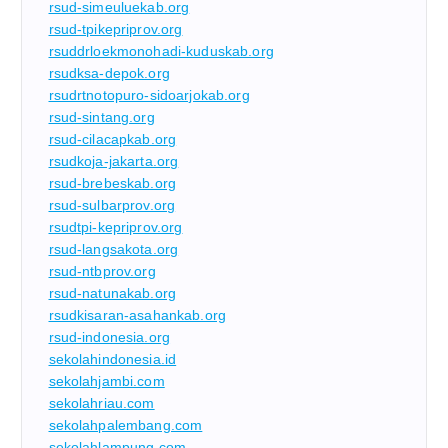
rsud-simeuluekab.org
rsud-tpikepriprov.org
rsuddrloekmonohadi-kuduskab.org
rsudksa-depok.org
rsudrtnotopuro-sidoarjokab.org
rsud-sintang.org
rsud-cilacapkab.org
rsudkoja-jakarta.org
rsud-brebeskab.org
rsud-sulbarprov.org
rsudtpi-kepriprov.org
rsud-langsakota.org
rsud-ntbprov.org
rsud-natunakab.org
rsudkisaran-asahankab.org
rsud-indonesia.org
sekolahindonesia.id
sekolahjambi.com
sekolahriau.com
sekolahpalembang.com
sekolahlampung.com