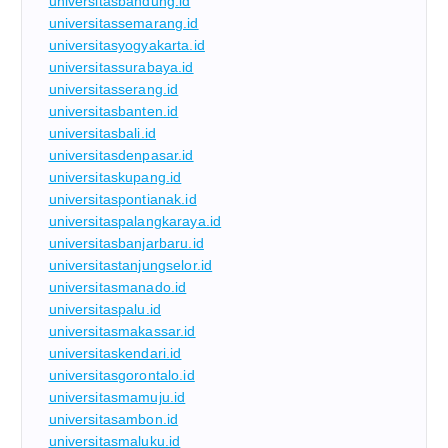
universitasbandung.id
universitassemarang.id
universitasyogyakarta.id
universitassurabaya.id
universitasserang.id
universitasbanten.id
universitasbali.id
universitasdenpasar.id
universitaskupang.id
universitaspontianak.id
universitaspalangkaraya.id
universitasbanjarbaru.id
universitastanjungselor.id
universitasmanado.id
universitaspalu.id
universitasmakassar.id
universitaskendari.id
universitasgorontalo.id
universitasmamuju.id
universitasambon.id
universitasmaluku.id