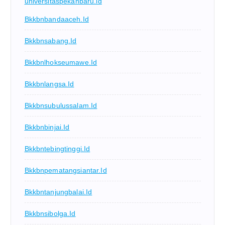
universitaspekanbaru.id
Bkkbnbandaaceh.id
Bkkbnsabang.id
Bkkbnlhokseumawe.id
Bkkbnlangsa.id
Bkkbnsubulussalam.id
Bkkbnbinjai.id
Bkkbntebingtinggi.id
Bkkbnpematangsiantar.id
Bkkbntanjungbalai.id
Bkkbnsibolga.id