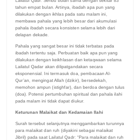
Lailatul Qadr. Seribu bulan sama dengan sekitar 83
tahun empat bulan. Artinya, ibadah apa pun yang
dilakukan dengan ikhlas pada satu malam ini,
membawa pahala yang lebih besar dari akumulasi
pahala ibadah secara konsisten selama lebih dari
delapan dekade.
Pahala yang sangat besar ini tidak terbatas pada
ibadah tertentu saja. Perbuatan baik apa pun yang
dilakukan dengan keikhlasan dan ketaqwaan selama
Lailatul Qadar akan dilipatgandakan secara
eksponensial. Ini termasuk doa, pembacaan Al-
Qur’an, mengingat Allah (dzikir), bersedekah,
memohon ampun (istighfar), dan berdoa dengan tulus
(doa). Potensi pertumbuhan spiritual dan pahala ilahi
pada malam ini tidak dapat diukur.
Keturunan Malaikat dan Kedamaian Ilahi
Surah tersebut selanjutnya menggambarkan turunnya
para malaikat dan ruh (diyakini sebagai malaikat
Jibril) pada saat Lailatul Qadr: “Para malaikat dan ruh