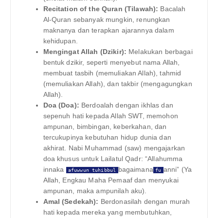
Recitation of the Quran (Tilawah):
Bacalah
Al-Quran sebanyak mungkin, renungkan
maknanya dan terapkan ajarannya dalam
kehidupan.
Mengingat Allah (Dzikir):
Melakukan berbagai
bentuk dzikir, seperti menyebut nama Allah,
membuat tasbih (memuliakan Allah), tahmid
(memuliakan Allah), dan takbir (mengagungkan
Allah).
Doa (Doa):
Berdoalah dengan ikhlas dan
sepenuh hati kepada Allah SWT, memohon
ampunan, bimbingan, keberkahan, dan
tercukupinya kebutuhan hidup dunia dan
akhirat. Nabi Muhammad (saw) mengajarkan
doa khusus untuk Lailatul Qadr: “Allahumma
innaka
bagaimana
anni” (Ya
afuwwun tuhibbul
fu
Allah, Engkau Maha Pemaaf dan menyukai
ampunan, maka ampunilah aku).
Amal (Sedekah):
Berdonasilah dengan murah
hati kepada mereka yang membutuhkan,