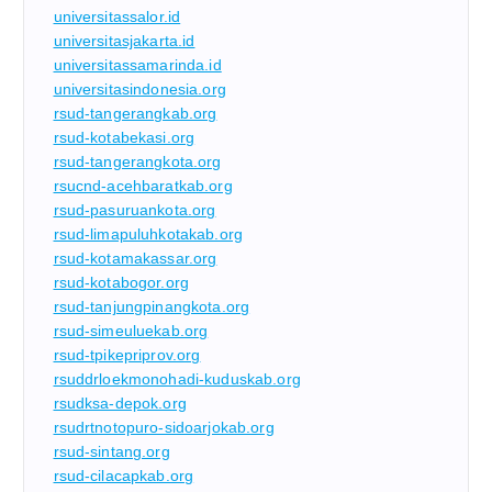
universitassalor.id
universitasjakarta.id
universitassamarinda.id
universitasindonesia.org
rsud-tangerangkab.org
rsud-kotabekasi.org
rsud-tangerangkota.org
rsucnd-acehbaratkab.org
rsud-pasuruankota.org
rsud-limapuluhkotakab.org
rsud-kotamakassar.org
rsud-kotabogor.org
rsud-tanjungpinangkota.org
rsud-simeuluekab.org
rsud-tpikepriprov.org
rsuddrloekmonohadi-kuduskab.org
rsudksa-depok.org
rsudrtnotopuro-sidoarjokab.org
rsud-sintang.org
rsud-cilacapkab.org