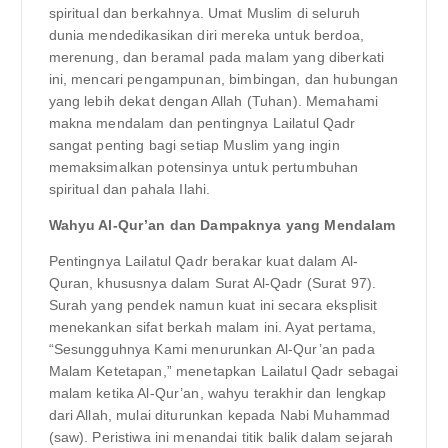
spiritual dan berkahnya. Umat ​​​​Muslim di seluruh
dunia mendedikasikan diri mereka untuk berdoa,
merenung, dan beramal pada malam yang diberkati
ini, mencari pengampunan, bimbingan, dan hubungan
yang lebih dekat dengan Allah (Tuhan). Memahami
makna mendalam dan pentingnya Lailatul Qadr
sangat penting bagi setiap Muslim yang ingin
memaksimalkan potensinya untuk pertumbuhan
spiritual dan pahala Ilahi.
Wahyu Al-Qur’an dan Dampaknya yang Mendalam
Pentingnya Lailatul Qadr berakar kuat dalam Al-
Quran, khususnya dalam Surat Al-Qadr (Surat 97).
Surah yang pendek namun kuat ini secara eksplisit
menekankan sifat berkah malam ini. Ayat pertama,
“Sesungguhnya Kami menurunkan Al-Qur’an pada
Malam Ketetapan,” menetapkan Lailatul Qadr sebagai
malam ketika Al-Qur’an, wahyu terakhir dan lengkap
dari Allah, mulai diturunkan kepada Nabi Muhammad
(saw). Peristiwa ini menandai titik balik dalam sejarah