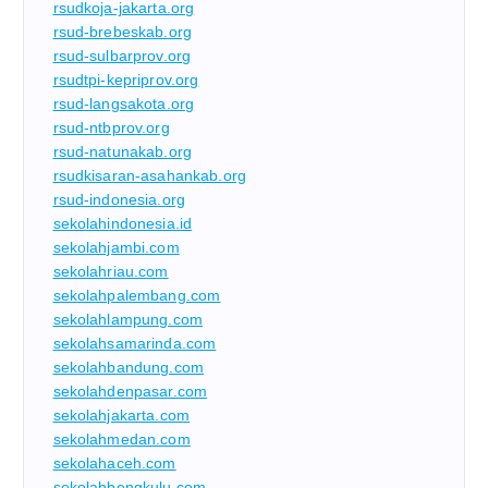
rsudkoja-jakarta.org
rsud-brebeskab.org
rsud-sulbarprov.org
rsudtpi-kepriprov.org
rsud-langsakota.org
rsud-ntbprov.org
rsud-natunakab.org
rsudkisaran-asahankab.org
rsud-indonesia.org
sekolahindonesia.id
sekolahjambi.com
sekolahriau.com
sekolahpalembang.com
sekolahlampung.com
sekolahsamarinda.com
sekolahbandung.com
sekolahdenpasar.com
sekolahjakarta.com
sekolahmedan.com
sekolahaceh.com
sekolahbengkulu.com