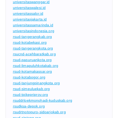
universitaswanggar.id
universitaswalesi.id
universitassalor.id
universitasjakarta.id
universitassamarinda.id
universitasindonesia.org
rsud-tangerangkab.org
rsud-kotabekasi.org
rsud-tangerangkota.org
rsucnd-acehbaratkab.org
rsud-pasuruankota.org
rsud-limapuluhkotakab.org
rsud-kotamakassar.org
rsud-kotabogor.org
rsud-tanjungpinangkota.org
rsud-simeuluekab.org
rsud-tpikepriprov.org
rsuddrloekmonohadi-kuduskab.org
rsudksa-depok.org
rsudrtnotopuro-sidoarjokab.org
rsud-sintang.org