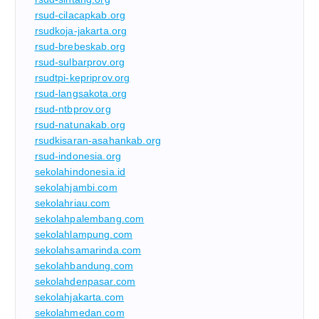
rsud-cilacapkab.org
rsudkoja-jakarta.org
rsud-brebeskab.org
rsud-sulbarprov.org
rsudtpi-kepriprov.org
rsud-langsakota.org
rsud-ntbprov.org
rsud-natunakab.org
rsudkisaran-asahankab.org
rsud-indonesia.org
sekolahindonesia.id
sekolahjambi.com
sekolahriau.com
sekolahpalembang.com
sekolahlampung.com
sekolahsamarinda.com
sekolahbandung.com
sekolahdenpasar.com
sekolahjakarta.com
sekolahmedan.com