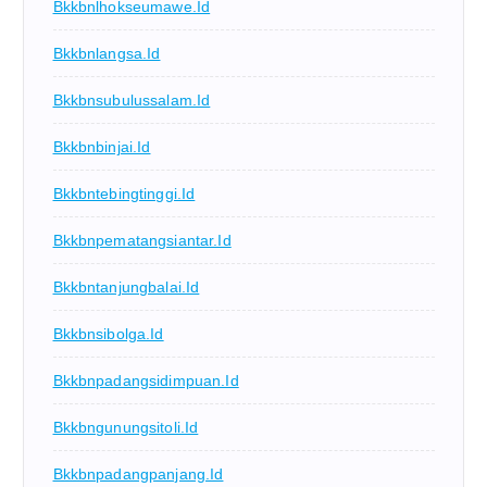
Bkkbnlhokseumawe.id
Bkkbnlangsa.id
Bkkbnsubulussalam.id
Bkkbnbinjai.id
Bkkbntebingtinggi.id
Bkkbnpematangsiantar.id
Bkkbntanjungbalai.id
Bkkbnsibolga.id
Bkkbnpadangsidimpuan.id
Bkkbngunungsitoli.id
Bkkbnpadangpanjang.id