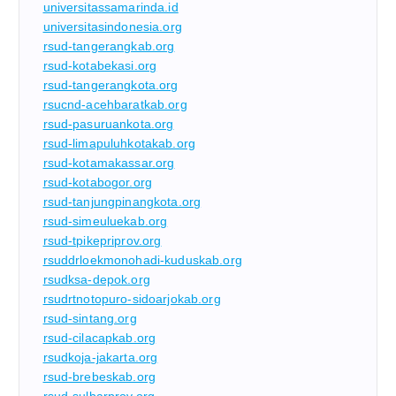
universitassamarinda.id
universitasindonesia.org
rsud-tangerangkab.org
rsud-kotabekasi.org
rsud-tangerangkota.org
rsucnd-acehbaratkab.org
rsud-pasuruankota.org
rsud-limapuluhkotakab.org
rsud-kotamakassar.org
rsud-kotabogor.org
rsud-tanjungpinangkota.org
rsud-simeuluekab.org
rsud-tpikepriprov.org
rsuddrloekmonohadi-kuduskab.org
rsudksa-depok.org
rsudrtnotopuro-sidoarjokab.org
rsud-sintang.org
rsud-cilacapkab.org
rsudkoja-jakarta.org
rsud-brebeskab.org