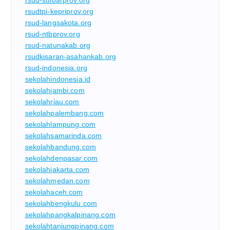
rsud-sulbarprov.org
rsudtpi-kepriprov.org
rsud-langsakota.org
rsud-ntbprov.org
rsud-natunakab.org
rsudkisaran-asahankab.org
rsud-indonesia.org
sekolahindonesia.id
sekolahjambi.com
sekolahriau.com
sekolahpalembang.com
sekolahlampung.com
sekolahsamarinda.com
sekolahbandung.com
sekolahdenpasar.com
sekolahjakarta.com
sekolahmedan.com
sekolahaceh.com
sekolahbengkulu.com
sekolahpangkalpinang.com
sekolahtanjungpinang.com