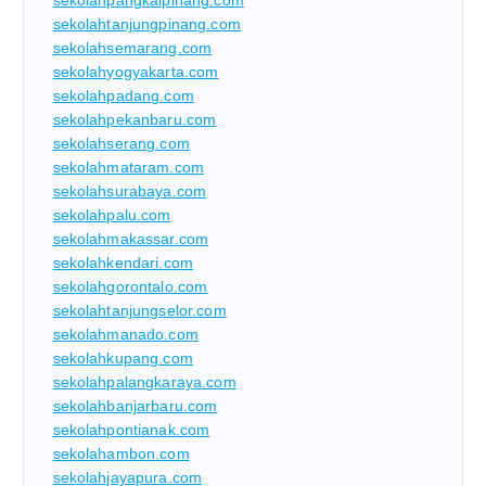
sekolahpangkalpinang.com
sekolahtanjungpinang.com
sekolahsemarang.com
sekolahyogyakarta.com
sekolahpadang.com
sekolahpekanbaru.com
sekolahserang.com
sekolahmataram.com
sekolahsurabaya.com
sekolahpalu.com
sekolahmakassar.com
sekolahkendari.com
sekolahgorontalo.com
sekolahtanjungselor.com
sekolahmanado.com
sekolahkupang.com
sekolahpalangkaraya.com
sekolahbanjarbaru.com
sekolahpontianak.com
sekolahambon.com
sekolahjayapura.com