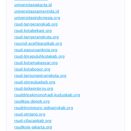
universitasjakarta.id
universitassamarinda.id
universitasindonesia.org
rsud-tangerangkab.org
rsud-kotabekasi.org
rsud-tangerangkota.org
rsucnd-acehbaratkab.org
rsud-pasuruankota.org
rsud-limapuluhkotakab.org
rsud-kotamakassar.org
rsud-kotabogor.org
rsud-tanjungpinangkota.org
rsud-simeuluekab.org
rsud-tpikepriprov.org
rsuddrloekmonohadi-kuduskab.org
rsudksa-depok.org
rsudrtnotopuro-sidoarjokab.org
rsud-sintang.org
rsud-cilacapkab.org
rsudkoja-jakarta.org