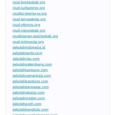
rsud-brebeskab.org
rsud-sulbarprov.org
rsudtpi-kepriprov.org
rsud-langsakota.org
rsud-ntbprov.org
rsud-natunakab.org
rsudkisaran-asahankab.org
rsud-indonesia.org
sekolahindonesia.id
sekolahjambi.com
sekolahriau.com
sekolahpalembang.com
sekolahlampung.com
sekolahsamarinda.com
sekolahbandung.com
sekolahdenpasar.com
sekolahjakarta.com
sekolahmedan.com
sekolahaceh.com
sekolahbengkulu.com