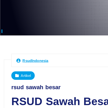
RsudIndonesia
Artikel
rsud sawah besar
RSUD Sawah Besa