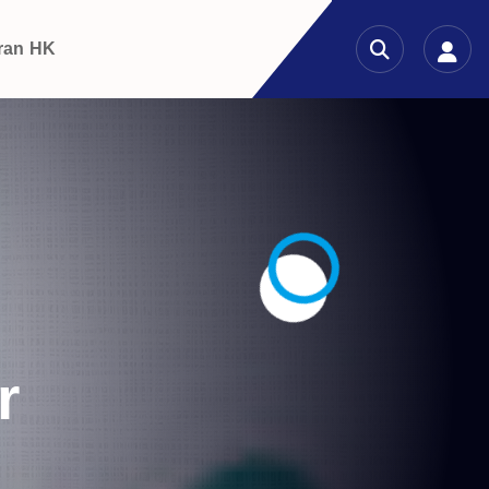
ran HK
r