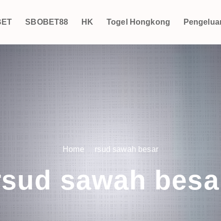
BET
SBOBET88
HK
Togel Hongkong
Pengelua
Home
rsud sawah besar
rsud sawah besa