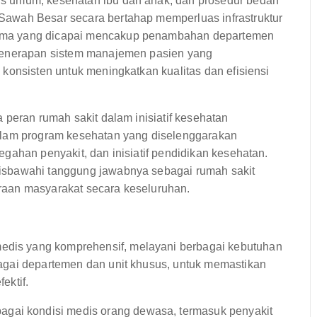
s umum, kesehatan ibu dan anak, dan prosedur bedah
awah Besar secara bertahap memperluas infrastruktur
ama yang dicapai mencakup penambahan departemen
 penerapan sistem manajemen pasien yang
konsisten untuk meningkatkan kualitas dan efisiensi
 peran rumah sakit dalam inisiatif kesehatan
alam program kesehatan yang diselenggarakan
gahan penyakit, dan inisiatif pendidikan kesehatan.
isbawahi tanggung jawabnya sebagai rumah sakit
raan masyarakat secara keseluruhan.
is yang komprehensif, melayani berbagai kebutuhan
agai departemen dan unit khusus, untuk memastikan
ektif.
agai kondisi medis orang dewasa, termasuk penyakit