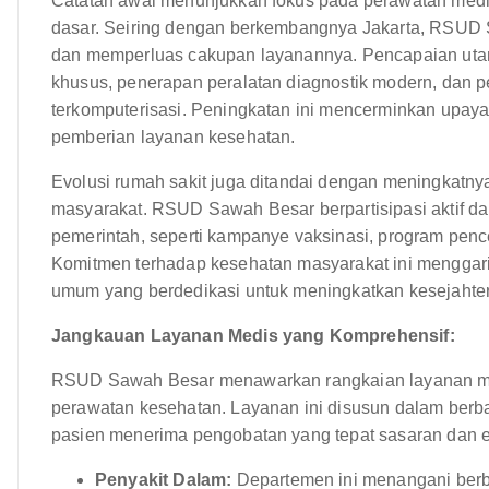
Catatan awal menunjukkan fokus pada perawatan medi
dasar. Seiring dengan berkembangnya Jakarta, RSUD S
dan memperluas cakupan layanannya. Pencapaian ut
khusus, penerapan peralatan diagnostik modern, dan
terkomputerisasi. Peningkatan ini mencerminkan upaya 
pemberian layanan kesehatan.
Evolusi rumah sakit juga ditandai dengan meningkatnya
masyarakat. RSUD Sawah Besar berpartisipasi aktif d
pemerintah, seperti kampanye vaksinasi, program pence
Komitmen terhadap kesehatan masyarakat ini menggar
umum yang berdedikasi untuk meningkatkan kesejahte
Jangkauan Layanan Medis yang Komprehensif:
RSUD Sawah Besar menawarkan rangkaian layanan med
perawatan kesehatan. Layanan ini disusun dalam berb
pasien menerima pengobatan yang tepat sasaran dan ef
Penyakit Dalam:
Departemen ini menangani berb