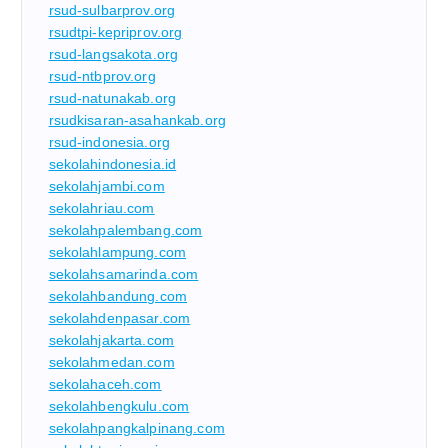
rsud-sulbarprov.org
rsudtpi-kepriprov.org
rsud-langsakota.org
rsud-ntbprov.org
rsud-natunakab.org
rsudkisaran-asahankab.org
rsud-indonesia.org
sekolahindonesia.id
sekolahjambi.com
sekolahriau.com
sekolahpalembang.com
sekolahlampung.com
sekolahsamarinda.com
sekolahbandung.com
sekolahdenpasar.com
sekolahjakarta.com
sekolahmedan.com
sekolahaceh.com
sekolahbengkulu.com
sekolahpangkalpinang.com