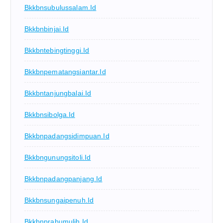
Bkkbnsubulussalam.id
Bkkbnbinjai.id
Bkkbntebingtinggi.id
Bkkbnpematangsiantar.id
Bkkbntanjungbalai.id
Bkkbnsibolga.id
Bkkbnpadangsidimpuan.id
Bkkbngunungsitoli.id
Bkkbnpadangpanjang.id
Bkkbnsungaipenuh.id
Bkkbnprabumulih.id