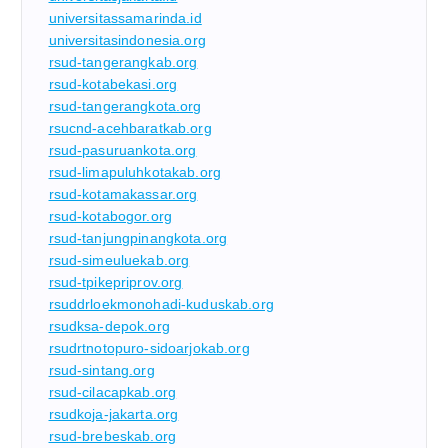
universitassamarinda.id
universitasindonesia.org
rsud-tangerangkab.org
rsud-kotabekasi.org
rsud-tangerangkota.org
rsucnd-acehbaratkab.org
rsud-pasuruankota.org
rsud-limapuluhkotakab.org
rsud-kotamakassar.org
rsud-kotabogor.org
rsud-tanjungpinangkota.org
rsud-simeuluekab.org
rsud-tpikepriprov.org
rsuddrloekmonohadi-kuduskab.org
rsudksa-depok.org
rsudrtnotopuro-sidoarjokab.org
rsud-sintang.org
rsud-cilacapkab.org
rsudkoja-jakarta.org
rsud-brebeskab.org