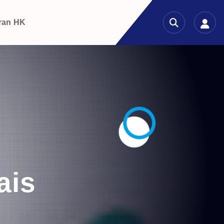
ran HK
ais