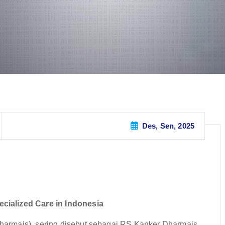
Des, Sen, 2025
cialized Care in Indonesia
armais), sering disebut sebagai RS Kanker Dharmais,