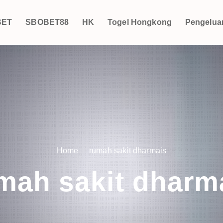
BET
SBOBET88
HK
Togel Hongkong
Pengelua
Home
rumah sakit dharmais
mah sakit dharm