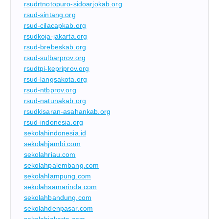
rsudrtnotopuro-sidoarjokab.org
rsud-sintang.org
rsud-cilacapkab.org
rsudkoja-jakarta.org
rsud-brebeskab.org
rsud-sulbarprov.org
rsudtpi-kepriprov.org
rsud-langsakota.org
rsud-ntbprov.org
rsud-natunakab.org
rsudkisaran-asahankab.org
rsud-indonesia.org
sekolahindonesia.id
sekolahjambi.com
sekolahriau.com
sekolahpalembang.com
sekolahlampung.com
sekolahsamarinda.com
sekolahbandung.com
sekolahdenpasar.com
sekolahjakarta.com