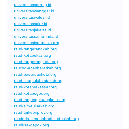
universitassorong.id
universitaswanggar.id
universitaswalesi.id
universitassalor.id
universitasjakarta.id
universitassamarinda.id
universitasindonesia.org
rsud-tangerangkab.org
rsud-kotabekasi.org
rsud-tangerangkota.org
rsucnd-acehbaratkab.org
rsud-pasuruankota.org
rsud-limapuluhkotakab.org
rsud-kotamakassar.org
rsud-kotabogor.org
rsud-tanjungpinangkota.org
rsud-simeuluekab.org
rsud-tpikepriprov.org
rsuddrloekmonohadi-kuduskab.org
rsudksa-depok.org