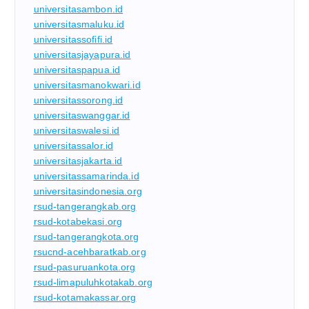
universitasambon.id
universitasmaluku.id
universitassofifi.id
universitasjayapura.id
universitaspapua.id
universitasmanokwari.id
universitassorong.id
universitaswanggar.id
universitaswalesi.id
universitassalor.id
universitasjakarta.id
universitassamarinda.id
universitasindonesia.org
rsud-tangerangkab.org
rsud-kotabekasi.org
rsud-tangerangkota.org
rsucnd-acehbaratkab.org
rsud-pasuruankota.org
rsud-limapuluhkotakab.org
rsud-kotamakassar.org