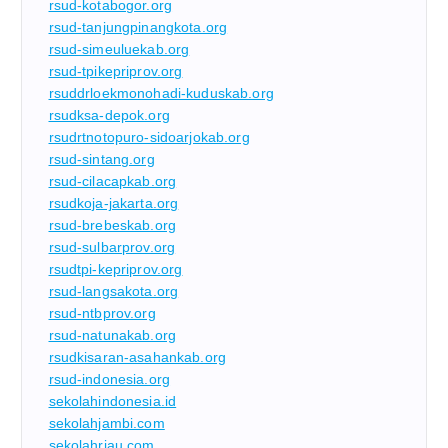
rsud-kotabogor.org
rsud-tanjungpinangkota.org
rsud-simeuluekab.org
rsud-tpikepriprov.org
rsuddrloekmonohadi-kuduskab.org
rsudksa-depok.org
rsudrtnotopuro-sidoarjokab.org
rsud-sintang.org
rsud-cilacapkab.org
rsudkoja-jakarta.org
rsud-brebeskab.org
rsud-sulbarprov.org
rsudtpi-kepriprov.org
rsud-langsakota.org
rsud-ntbprov.org
rsud-natunakab.org
rsudkisaran-asahankab.org
rsud-indonesia.org
sekolahindonesia.id
sekolahjambi.com
sekolahriau.com