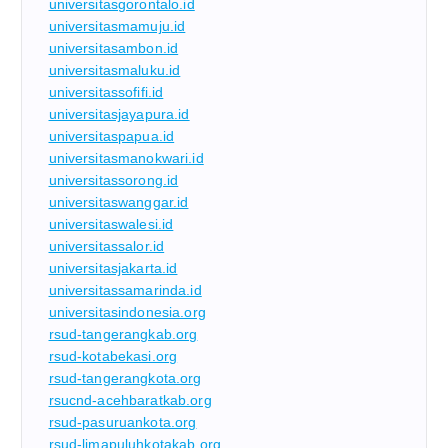
universitasgorontalo.id
universitasmamuju.id
universitasambon.id
universitasmaluku.id
universitassofifi.id
universitasjayapura.id
universitaspapua.id
universitasmanokwari.id
universitassorong.id
universitaswanggar.id
universitaswalesi.id
universitassalor.id
universitasjakarta.id
universitassamarinda.id
universitasindonesia.org
rsud-tangerangkab.org
rsud-kotabekasi.org
rsud-tangerangkota.org
rsucnd-acehbaratkab.org
rsud-pasuruankota.org
rsud-limapuluhkotakab.org