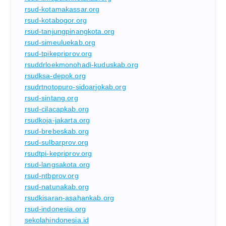
rsud-kotamakassar.org
rsud-kotabogor.org
rsud-tanjungpinangkota.org
rsud-simeuluekab.org
rsud-tpikepriprov.org
rsuddrloekmonohadi-kuduskab.org
rsudksa-depok.org
rsudrtnotopuro-sidoarjokab.org
rsud-sintang.org
rsud-cilacapkab.org
rsudkoja-jakarta.org
rsud-brebeskab.org
rsud-sulbarprov.org
rsudtpi-kepriprov.org
rsud-langsakota.org
rsud-ntbprov.org
rsud-natunakab.org
rsudkisaran-asahankab.org
rsud-indonesia.org
sekolahindonesia.id