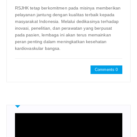
RSJHK tetap berkomitmen pada misinya memberikan
pelayanan jantung dengan kualitas terbaik kepada
masyarakat Indonesia. Melalui dedikasinya terhadap
inovasi, penelitian, dan perawatan yang berpusat
pada pasien, lembaga ini akan terus memainkan
peran penting dalam meningkatkan kesehatan
kardiovaskular bangsa.
Comments 0