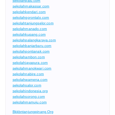
sekolahpalu.com
sekolahmakassar.com
sekolahkendari.com
sekolahgorontalo.com
sekolahtanjungselor.com
sekolahmanado.com
sekolahkupang.com
sekolahpalangkaraya.com
sekolahbanjarbaru.com
sekolahpontianak.com
sekolahambon.com
sekolahjayapura.com
sekolahmanokwari.com
sekolahnabire.com
sekolahwamena.com
sekolahsalor.com
sekolahindonesia.org
sekolahsorong.com
sekolahmamuju.com
Bkkbntanjungpinang.org