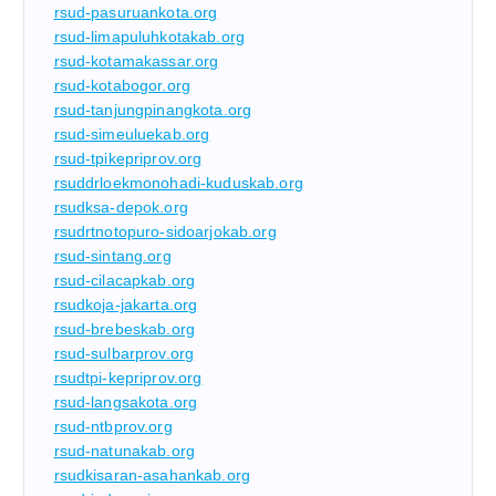
rsud-pasuruankota.org
rsud-limapuluhkotakab.org
rsud-kotamakassar.org
rsud-kotabogor.org
rsud-tanjungpinangkota.org
rsud-simeuluekab.org
rsud-tpikepriprov.org
rsuddrloekmonohadi-kuduskab.org
rsudksa-depok.org
rsudrtnotopuro-sidoarjokab.org
rsud-sintang.org
rsud-cilacapkab.org
rsudkoja-jakarta.org
rsud-brebeskab.org
rsud-sulbarprov.org
rsudtpi-kepriprov.org
rsud-langsakota.org
rsud-ntbprov.org
rsud-natunakab.org
rsudkisaran-asahankab.org