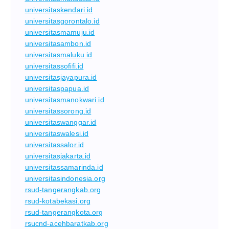
universitaskendari.id
universitasgorontalo.id
universitasmamuju.id
universitasambon.id
universitasmaluku.id
universitassofifi.id
universitasjayapura.id
universitaspapua.id
universitasmanokwari.id
universitassorong.id
universitaswanggar.id
universitaswalesi.id
universitassalor.id
universitasjakarta.id
universitassamarinda.id
universitasindonesia.org
rsud-tangerangkab.org
rsud-kotabekasi.org
rsud-tangerangkota.org
rsucnd-acehbaratkab.org